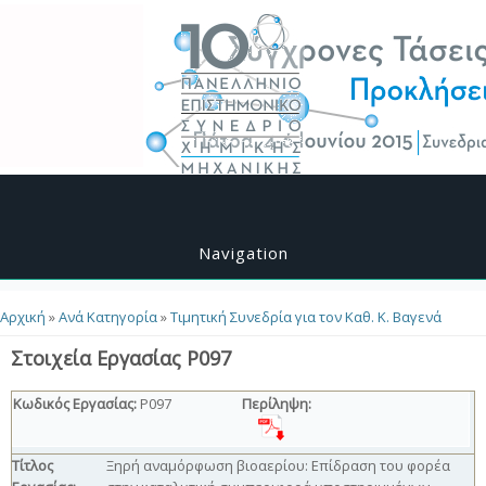
Search
Search form
Navigation
Αρχική
»
Ανά Κατηγορία
»
Τιμητική Συνεδρία για τον Καθ. Κ. Βαγενά
You are here
Στοιχεία Εργασίας P097
Κωδικός Εργασίας:
P097
Περίληψη:
Τίτλος
Ξηρή αναμόρφωση βιοαερίου: Επίδραση του φορέα