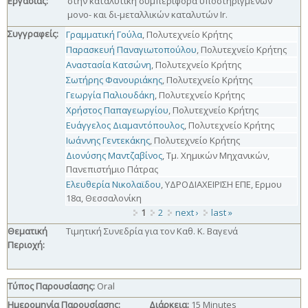
Εργασίας:
στην καταλυτική συμπεριφορά υποστηριγμένων
μονο- και δι-μεταλλικών καταλυτών Ir.
Συγγραφείς:
Γραμματική Γούλα
, Πολυτεχνείο Κρήτης
Παρασκευή Παναγιωτοπούλου
, Πολυτεχνείο Κρήτης
Αναστασία Κατσώνη
, Πολυτεχνείο Κρήτης
Σωτήρης Φανουριάκης
, Πολυτεχνείο Κρήτης
Γεωργία Παλιουδάκη
, Πολυτεχνείο Κρήτης
Χρήστος Παπαγεωργίου
, Πολυτεχνείο Κρήτης
Ευάγγελος Διαμαντόπουλος
, Πολυτεχνείο Κρήτης
Ιωάννης Γεντεκάκης
, Πολυτεχνείο Κρήτης
Διονύσης Μαντζαβίνος
, Τμ. Χημικών Μηχανικών,
Πανεπιστήμιο Πάτρας
Ελευθερία Νικολαϊδου
, ΥΔΡΟΔΙΑΧΕΙΡΙΣΗ ΕΠΕ, Ερμου
18α, Θεσσαλονίκη
1
2
next ›
last »
Pages
Θεματική
Τιμητική Συνεδρία για τον Καθ. Κ. Βαγενά
Περιοχή:
Τύπος Παρουσίασης:
Oral
Ημερομηνία Παρουσίασης:
Διάρκεια:
15 Minutes