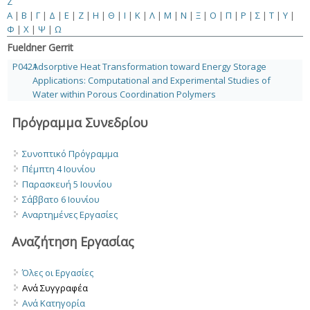
Z
Α
|
Β
|
Γ
|
Δ
|
Ε
|
Ζ
|
Η
|
Θ
|
Ι
|
Κ
|
Λ
|
Μ
|
Ν
|
Ξ
|
Ο
|
Π
|
Ρ
|
Σ
|
Τ
|
Υ
|
Φ
|
Χ
|
Ψ
|
Ω
Fueldner Gerrit
P0421
Adsorptive Heat Transformation toward Energy Storage
Applications: Computational and Experimental Studies of
Water within Porous Coordination Polymers
Πρόγραμμα Συνεδρίου
Συνοπτικό Πρόγραμμα
Πέμπτη 4 Ιουνίου
Παρασκευή 5 Ιουνίου
Σάββατο 6 Ιουνίου
Αναρτημένες Εργασίες
Αναζήτηση Εργασίας
Όλες οι Εργασίες
Ανά Συγγραφέα
Ανά Κατηγορία